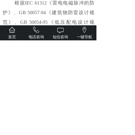
根据IEC 61312《雷电电磁脉冲的防
护》、GB 50057-94《建筑物防雷设计规
范》、GB 50054-95《低压配电设计规
范》、JGJ/T 16-92《民用建筑电气设计规
首页
电话咨询
短信咨询
一键导航
范》及GBJ 64-83《工业与民用电力装置的
过电压保护设计规范》中防雷及过电压规范
有关防雷分区的划分和各级电源系统雷电及
过电压保护要求，针对本招标文件关于配电
系统的描述，将其分为三个防雷区分别加以
考虑。由于单级防雷可能会带来因雷电流过
大而导致的泄流后残压过大或者保护能力不
足引起的设备损坏。因此选用电源系统多级
保护，可防范从直击雷到操作浪涌的各级过
电压的侵袭。